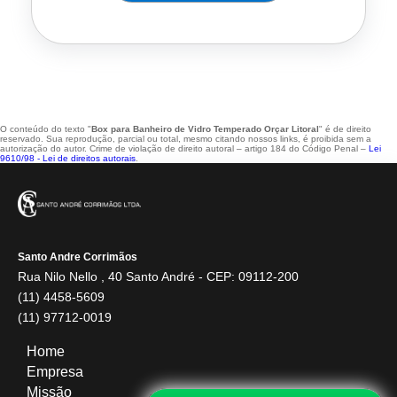
O conteúdo do texto "
Box para Banheiro de Vidro Temperado Orçar Litoral
" é de direito
reservado. Sua reprodução, parcial ou total, mesmo citando nossos links, é proibida sem a
autorização do autor. Crime de violação de direito autoral – artigo 184 do Código Penal –
Lei
9610/98 - Lei de direitos autorais
.
Santo Andre Corrimãos
Rua Nilo Nello , 40 Santo André - CEP: 09112-200
(11) 4458-5609
(11) 97712-0019
Home
Empresa
Missão