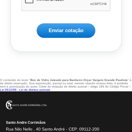
Enviar cotação
O conteúdo do texto "
Box de Vidro Jateado para Banheiro Orçar Vargem Grande Paulista
" é
de direito reservado. Sua reprodução, parcial ou total, mesmo citando nossos links, é proibida
sem a autorização do autor. Crime de violação de direito autoral – artigo 184 do Código Penal –
Lei 9610/98 - Lei de direitos autorais
.
Santo Andre Corrimãos
Rua Nilo Nello , 40 Santo André - CEP: 09112-200