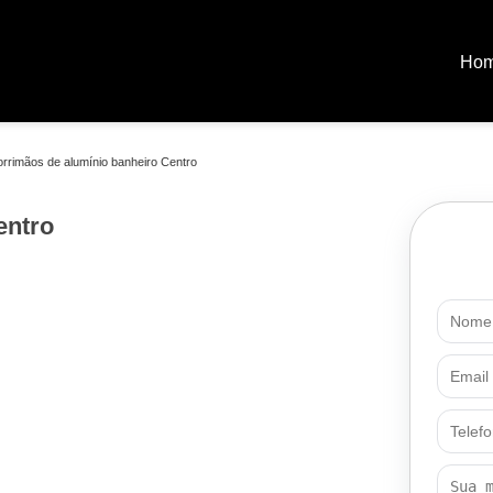
Ho
orrimãos de alumínio banheiro Centro
entro