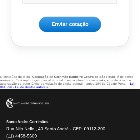
Enviar cotação
O conteúdo do texto "
Colocação de Corrimão Banheiro Centro de São Paulo
" é de direito
reservado. Sua reprodução, parcial ou total, mesmo citando nossos links, é proibida sem a
autorização do autor. Crime de violação de direito autoral – artigo 184 do Código Penal –
Lei
9610/98 - Lei de direitos autorais
.
Santo Andre Corrimãos
Rua Nilo Nello , 40 Santo André - CEP: 09112-200
(11) 4458-5609