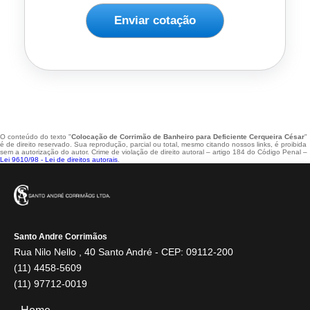
Enviar cotação
O conteúdo do texto "
Colocação de Corrimão de Banheiro para Deficiente Cerqueira César
"
é de direito reservado. Sua reprodução, parcial ou total, mesmo citando nossos links, é proibida
sem a autorização do autor. Crime de violação de direito autoral – artigo 184 do Código Penal –
Lei 9610/98 - Lei de direitos autorais
.
Santo Andre Corrimãos
Rua Nilo Nello , 40 Santo André - CEP: 09112-200
(11) 4458-5609
(11) 97712-0019