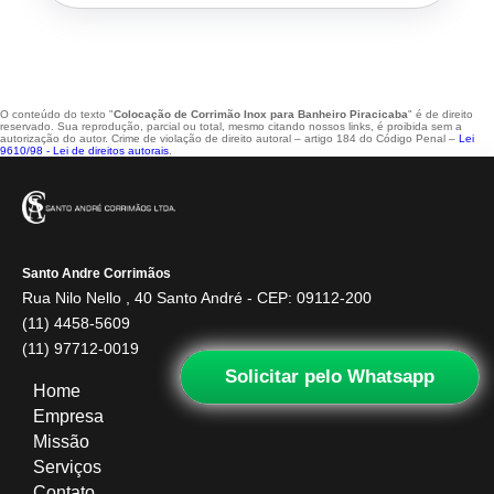
O conteúdo do texto "
Colocação de Corrimão Inox para Banheiro Piracicaba
" é de direito
reservado. Sua reprodução, parcial ou total, mesmo citando nossos links, é proibida sem a
autorização do autor. Crime de violação de direito autoral – artigo 184 do Código Penal –
Lei
9610/98 - Lei de direitos autorais
.
Santo Andre Corrimãos
Rua Nilo Nello , 40 Santo André - CEP: 09112-200
(11) 4458-5609
(11) 97712-0019
Solicitar pelo Whatsapp
Home
Empresa
Missão
Serviços
Contato