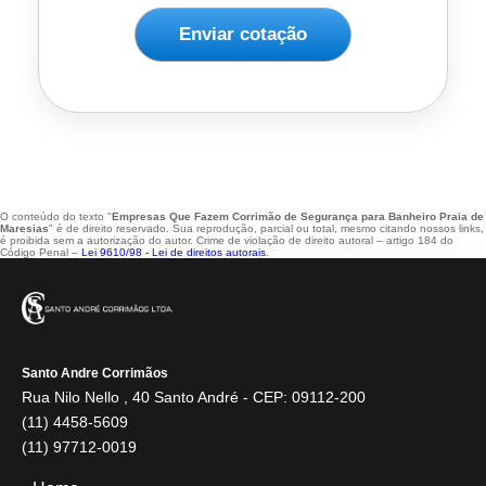
Enviar cotação
O conteúdo do texto "
Empresas Que Fazem Corrimão de Segurança para Banheiro Praia de
Maresias
" é de direito reservado. Sua reprodução, parcial ou total, mesmo citando nossos links,
é proibida sem a autorização do autor. Crime de violação de direito autoral – artigo 184 do
Código Penal –
Lei 9610/98 - Lei de direitos autorais
.
Santo Andre Corrimãos
Rua Nilo Nello , 40 Santo André - CEP: 09112-200
(11) 4458-5609
(11) 97712-0019