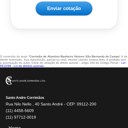
Enviar cotação
O conteúdo do texto "
Corrimão de Alumínio Banheiro Valores São Bernardo do Campo
" é de
direito reservado. Sua reprodução, parcial ou total, mesmo citando nossos links, é proibida sem
a autorização do autor. Crime de violação de direito autoral – artigo 184 do Código Penal –
Lei
9610/98 - Lei de direitos autorais
.
Santo Andre Corrimãos
Rua Nilo Nello , 40 Santo André - CEP: 09112-200
(11) 4458-5609
(11) 97712-0019