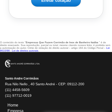
Enviar cotação
O conteúdo do texto "
Empresas Que Fazem Corrimão de Inox de Banheiro Itatiba
" é de
direito reservado. Sua reprodução, parcial ou total, mesmo citando nossos links, é proibida sem
a autorização do autor. Crime de violação de direito autoral – artigo 184 do Código Penal –
Lei
9610/98 - Lei de direitos autorais
.
Santo Andre Corrimãos
Rua Nilo Nello , 40 Santo André - CEP: 09112-200
(11) 4458-5609
(11) 97712-0019
Home
Empresa