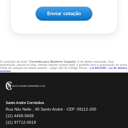
Enviar cotação
O conteúdo do texto "
Corrimão para Banheiro Juquehy
" é de direito reservado. Sua
reprodução, parcial ou total, mesmo citando nossos links, é proibida sem a autorização do autor.
Crime de violação de direito autoral – artigo 184 do Código Penal –
Lei 9610/98 - Lei de direitos
autorais
.
Santo Andre Corrimãos
Rua Nilo Nello , 40 Santo André - CEP: 09112-200
(11) 4458-5609
(11) 97712-0019