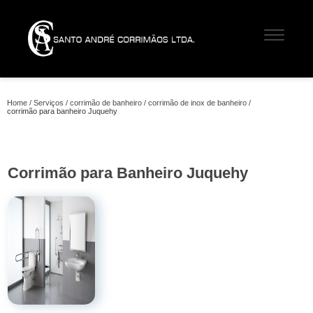
Home
Serviços
corrimão de banheiro
corrimão de inox de banheiro
corrimão para banheiro Juquehy
Corrimão para Banheiro Juquehy