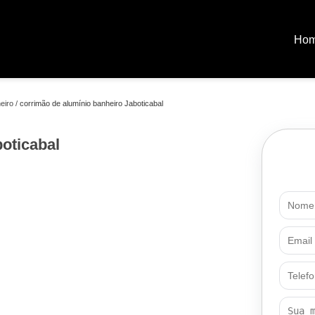
Ho
eiro
corrimão de alumínio banheiro Jaboticabal
boticabal