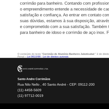
corrimão para banheiro. Contando com profission
o empreendimento entende a necessidade de cad
satisfação e confiança. Ao entrar em contato co
suas dúvidas, estamos à sua disposição, atrav
e comprometido com a sua satisfação. Também 
para banheiro de idoso e corrimão de aço inox. 
O conteúdo do texto "
Corrimão de Alumínio Banheiro Jaboticabal
" é de direi
Penal –
Lei 9610/98 - Lei de direitos autorais
.
Santo Andre Corrimãos
Rua Nilo Nello , 40 Santo André - CEP: 09112-200
(11) 4458-5609
(11) 97712-0019