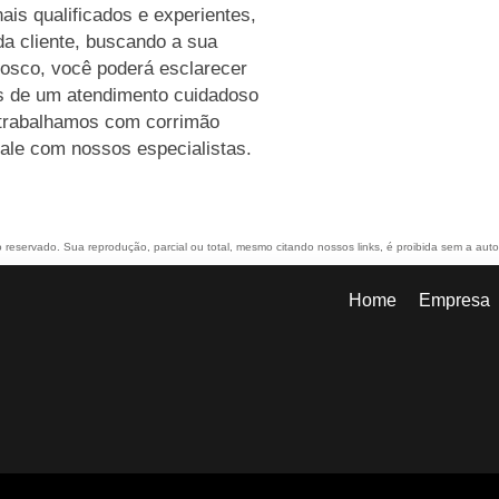
ais qualificados e experientes,
a cliente, buscando a sua
nosco, você poderá esclarecer
és de um atendimento cuidadoso
trabalhamos com corrimão
Fale com nossos especialistas.
to reservado. Sua reprodução, parcial ou total, mesmo citando nossos links, é proibida sem a auto
Home
Empresa