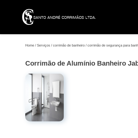
Home
Serviços
corrimão de banheiro
corrimão de segurança para banh
Corrimão de Alumínio Banheiro Ja