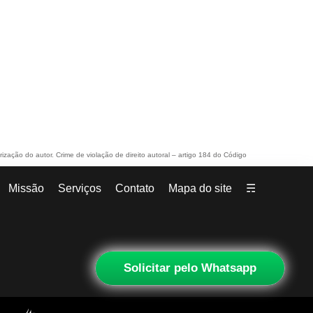
rização do autor. Crime de violação de direito autoral – artigo 184 do Código
Missão
Serviços
Contato
Mapa do site
☴
Solicitar pelo Whatsapp