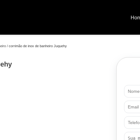
Ho
eiro
corrimão de inox de banheiro Juquehy
uehy