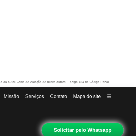
ão do autor. Crime de violação de direito autoral – artigo 184 do Código Penal –
Missão
Serviços
Contato
Mapa do site
☴
Solicitar pelo Whatsapp