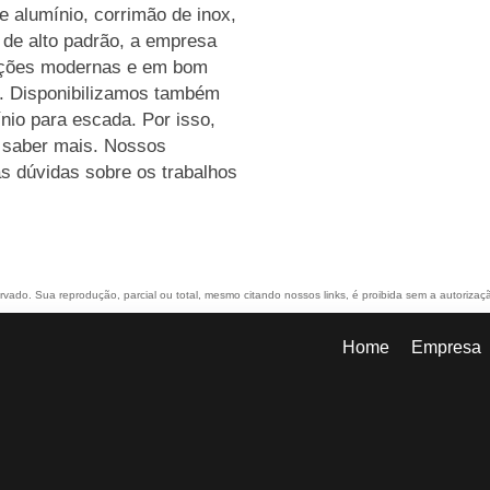
e alumínio, corrimão de inox,
 de alto padrão, a empresa
lações modernas e em bom
s. Disponibilizamos também
nio para escada. Por isso,
e saber mais. Nossos
s dúvidas sobre os trabalhos
servado. Sua reprodução, parcial ou total, mesmo citando nossos links, é proibida sem a autorizaç
Home
Empresa