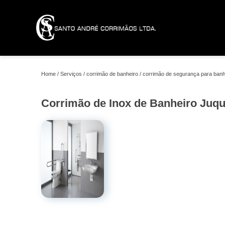
Home
Serviços
corrimão de banheiro
corrimão de segurança para banh
Corrimão de Inox de Banheiro Juq