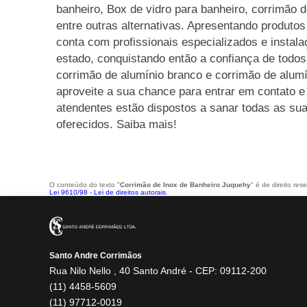
banheiro, Box de vidro para banheiro, corrimão d
entre outras alternativas. Apresentando produtos
conta com profissionais especializados e insta
estado, conquistando então a confiança de todo
corrimão de alumínio branco e corrimão de alumí
aproveite a sua chance para entrar em contato 
atendentes estão dispostos a sanar todas as sua
oferecidos. Saiba mais!
O conteúdo do texto "
Corrimão de Inox de Banheiro Juquehy
" é de direito re
Lei 9610/98 - Lei de direitos autorais
.
Santo Andre Corrimãos
Rua Nilo Nello , 40 Santo André - CEP: 09112-200
(11) 4458-5609
(11) 97712-0019