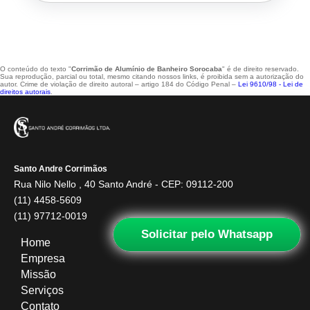
O conteúdo do texto "
Corrimão de Alumínio de Banheiro Sorocaba
" é de direito reservado.
Sua reprodução, parcial ou total, mesmo citando nossos links, é proibida sem a autorização do
autor. Crime de violação de direito autoral – artigo 184 do Código Penal –
Lei 9610/98 - Lei de
direitos autorais
.
Santo Andre Corrimãos
Rua Nilo Nello , 40 Santo André - CEP: 09112-200
(11) 4458-5609
(11) 97712-0019
Solicitar pelo Whatsapp
Home
Empresa
Missão
Serviços
Contato