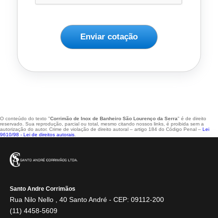
Enviar cotação
O conteúdo do texto "
Corrimão de Inox de Banheiro São Lourenço da Serra
" é de direito
reservado. Sua reprodução, parcial ou total, mesmo citando nossos links, é proibida sem a
autorização do autor. Crime de violação de direito autoral – artigo 184 do Código Penal –
Lei
9610/98 - Lei de direitos autorais
.
Santo Andre Corrimãos
Rua Nilo Nello , 40 Santo André - CEP: 09112-200
(11) 4458-5609