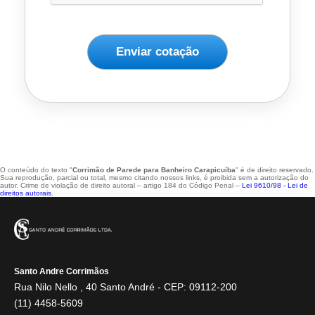
Enviar cotação
O conteúdo do texto "
Corrimão de Parede para Banheiro Carapicuíba
" é de direito reservado.
Sua reprodução, parcial ou total, mesmo citando nossos links, é proibida sem a autorização do
autor. Crime de violação de direito autoral – artigo 184 do Código Penal –
Lei 9610/98 - Lei de
direitos autorais
.
Santo Andre Corrimãos
Rua Nilo Nello , 40 Santo André - CEP: 09112-200
(11) 4458-5609