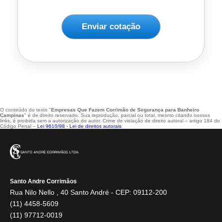
Enviar cotação
O conteúdo do texto "
Empresas Que Fazem Corrimão de Segurança para Banheiro
Campinas
" é de direito reservado. Sua reprodução, parcial ou total, mesmo citando nossos
links, é proibida sem a autorização do autor. Crime de violação de direito autoral – artigo 184 do
Código Penal –
Lei 9610/98 - Lei de direitos autorais
.
Santo Andre Corrimãos
Rua Nilo Nello , 40 Santo André - CEP: 09112-200
(11) 4458-5609
(11) 97712-0019