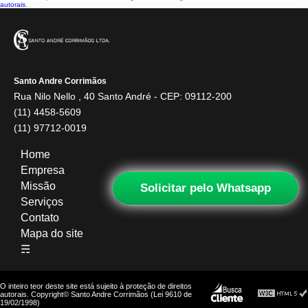
autorais
.
Santo Andre Corrimãos
Rua Nilo Nello , 40 Santo André - CEP: 09112-200
(11) 4458-5609
(11) 97712-0019
Home
Empresa
Missão
Solicitar pelo Whatsapp
Serviços
Contato
Mapa do site
☴
O inteiro teor deste site está sujeito à proteção de direitos
autorais. Copyright© Santo Andre Corrimãos (Lei 9610 de
19/02/1998)