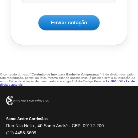
Enviar cotação
O conteúdo do texto "
Corrimão de Inox para Banheiro Votuporanga
" é de direito reservado.
Sua reprodução, parcial ou total, mesmo citando nossos links, é proibida sem a autorização do
autor. Crime de violação de direito autoral – artigo 184 do Código Penal –
Lei 9610/98 - Lei de
direitos autorais
.
Santo Andre Corrimãos
Rua Nilo Nello , 40 Santo André - CEP: 09112-200
(11) 4458-5609