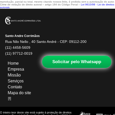
reprodução, parcial ou total, mesmo citando nossos links, é proibida sem a autorização do autor.
Crime de violação de direito autoral – artigo 184 do Código Penal –
Lei 9610/98 - Lei de direitos
autorais
.
Santo Andre Corrimãos
Rua Nilo Nello , 40 Santo André - CEP: 09112-200
(11) 4458-5609
(11) 97712-0019
Solicitar pelo Whatsapp
Home
Empresa
Missão
Serviços
Contato
Mapa do site
☴
O inteiro teor deste site está sujeito à proteção de direitos