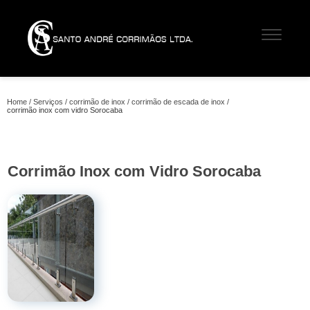
Home
Serviços
corrimão de inox
corrimão de escada de inox
corrimão inox com vidro Sorocaba
Corrimão Inox com Vidro Sorocaba