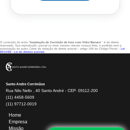
O conteúdo do texto "
Instalação de Corrimão de Inox com Vidro Barueri
" é de direito
reservado. Sua reprodução, parcial ou total, mesmo citando nossos links, é proibida sem a
autorização do autor. Crime de violação de direito autoral – artigo 184 do Código Penal –
Lei
9610/98 - Lei de direitos autorais
.
Santo Andre Corrimãos
Rua Nilo Nello , 40 Santo André - CEP: 09112-200
(11) 4458-5609
(11) 97712-0019
Home
Empresa
Missão