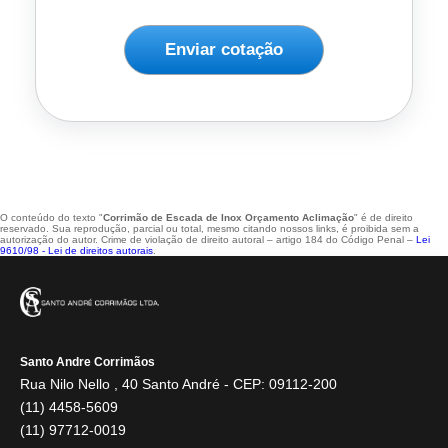
Enviar cotação
O conteúdo do texto "
Corrimão de Escada de Inox Orçamento Aclimação
" é de direito
reservado. Sua reprodução, parcial ou total, mesmo citando nossos links, é proibida sem a
autorização do autor. Crime de violação de direito autoral – artigo 184 do Código Penal –
Lei
9610/98 - Lei de direitos autorais
.
Santo Andre Corrimãos
Rua Nilo Nello , 40 Santo André - CEP: 09112-200
(11) 4458-5609
(11) 97712-0019