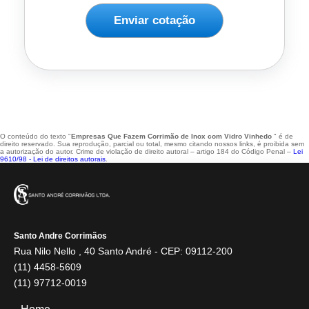
Enviar cotação
O conteúdo do texto "
Empresas Que Fazem Corrimão de Inox com Vidro Vinhedo
" é de
direito reservado. Sua reprodução, parcial ou total, mesmo citando nossos links, é proibida sem
a autorização do autor. Crime de violação de direito autoral – artigo 184 do Código Penal –
Lei
9610/98 - Lei de direitos autorais
.
Santo Andre Corrimãos
Rua Nilo Nello , 40 Santo André - CEP: 09112-200
(11) 4458-5609
(11) 97712-0019