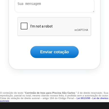
Enviar cotação
O conteúdo do texto "
Corrimão de Inox para Piscina São Carlos
" é de direito reservado. Sua
reprodução, parcial ou total, mesmo citando nossos links, é proibida sem a autorização do autor.
Crime de violação de direito autoral – artigo 184 do Código Penal –
Lei 9610/98 - Lei de direitos
autorais
.