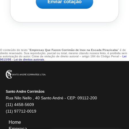
Enviar cotação
O conteúdo do texto "
Empresas Que Fazem Corrimão de Inox na Escada Piracicaba
" é de
direito reservado. Sua reprodução, parcial ou total, mesmo citando nossos links, é proibida sem
a autorização do autor. Crime de violação de direito autoral – artigo 184 do Código Penal –
Lei
9610/98 - Lei de direitos autorais
.
Santo Andre Corrimãos
Rua Nilo Nello , 40 Santo André - CEP: 09112-200
(11) 4458-5609
(11) 97712-0019
Home
Empresa