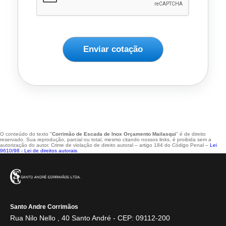
Enviar cotação
O conteúdo do texto "
Corrimão de Escada de Inox Orçamento Mailasqui
" é de direito
reservado. Sua reprodução, parcial ou total, mesmo citando nossos links, é proibida sem a
autorização do autor. Crime de violação de direito autoral – artigo 184 do Código Penal –
Lei
9610/98 - Lei de direitos autorais
.
Santo Andre Corrimãos
Rua Nilo Nello , 40 Santo André - CEP: 09112-200