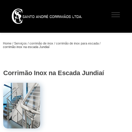
Home
Serviços
corrimão de inox
corrimão de inox para escada
corrimão inox na escada Jundiaí
Corrimão Inox na Escada Jundiaí