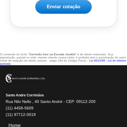
Enviar cotação
O conteúdo do texto "
Corrimão Inox na Escada Jundiaí
" é de direito reservado. Sua
reprodução, parcial ou total, mesmo citando nossos links, é proibida sem a autorização do autor.
Crime de violação de direito autoral – artigo 184 do Código Penal –
Lei 9610/98 - Lei de direitos
autorais
.
Santo Andre Corrimãos
Rua Nilo Nello , 40 Santo André - CEP: 09112-200
(11) 4458-5609
(11) 97712-0019
Home