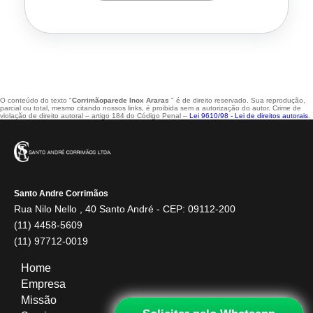
O conteúdo do texto "
Corrimãoparede Inox Araras
" é de direito reservado. Sua reprodução,
parcial ou total, mesmo citando nossos links, é proibida sem a autorização do autor. Crime de
violação de direito autoral – artigo 184 do Código Penal –
Lei 9610/98 - Lei de direitos autorais
.
Santo Andre Corrimãos
Rua Nilo Nello , 40 Santo André - CEP: 09112-200
(11) 4458-5609
(11) 97712-0019
Home
Empresa
Missão