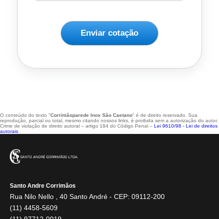
Enviar cotação
O conteúdo do texto "
Corrimãoparede Inox São Caetano
" é de direito reservado. Sua
reprodução, parcial ou total, mesmo citando nossos links, é proibida sem a autorização do autor.
Crime de violação de direito autoral – artigo 184 do Código Penal –
Lei 9610/98 - Lei de direitos
autorais
.
Santo Andre Corrimãos
Rua Nilo Nello , 40 Santo André - CEP: 09112-200
(11) 4458-5609