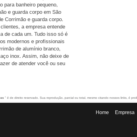
ro para banheiro pequeno,
imão e guarda corpo em São
de Corrimão e guarda corpo.
 clientes, a empresa entende
ça de cada um. Tudo isso só é
os modernos e profissionais
rimão de alumínio branco,
aço inox. Assim, não deixe de
razer de atender você ou seu
ras
" é de direito reservado. Sua reprodução, parcial ou total, mesmo citando nossos links, é proi
Home
Empresa