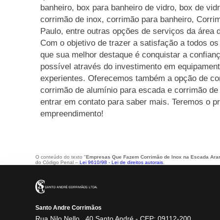
banheiro, box para banheiro de vidro, box de vid
corrimão de inox, corrimão para banheiro, Corr
Paulo, entre outras opções de serviços da área 
Com o objetivo de trazer a satisfação a todos os
que sua melhor destaque é conquistar a confian
possível através do investimento em equipament
experientes. Oferecemos também a opção de cor
corrimão de alumínio para escada e corrimão de 
entrar em contato para saber mais. Teremos o p
empreendimento!
O conteúdo do texto "
Empresas Que Fazem Corrimão de Inox na Escada Ara
do Código Penal –
Lei 9610/98 - Lei de direitos autorais
.
Santo Andre Corrimãos
Rua Nilo Nello , 40 Santo André - CEP: 09112-200