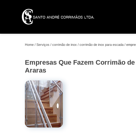
Home
Serviços
corrimão de inox
corrimão de inox para escada
empre
Empresas Que Fazem Corrimão de 
Araras