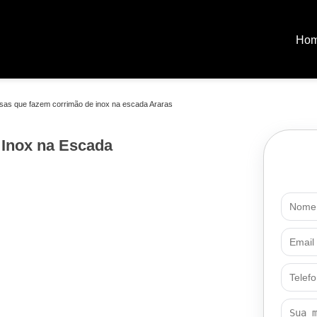
Ho
sas que fazem corrimão de inox na escada Araras
Inox na Escada