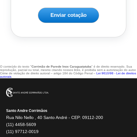
Enviar cotação
O conteúdo do texto "
Corrimão de Parede Inox Caraguatatuba
" é de direito reservado. Sua
reprodução, parcial ou total, mesmo citando nossos links, é proibida sem a autorização do autor.
Crime de violação de direito autoral – artigo 184 do Código Penal –
Lei 9610/98 - Lei de direitos
autorais
.
Santo Andre Corrimãos
Rua Nilo Nello , 40 Santo André - CEP: 09112-200
(11) 4458-5609
(11) 97712-0019