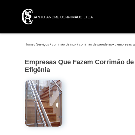
Home
Serviços
corrimão de inox
corrimão de parede inox
empresas qu
Empresas Que Fazem Corrimão de 
Efigênia