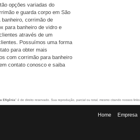
stão opções variadas do
rrimão e guarda corpo em São
a banheiro, corrimão de
x para banheiro de vidro e
clientes através de um
 clientes. Possuímos uma forma
ntato para obter mais
mos com corrimão para banheiro
e em contato conosco e saiba
a Efigênia
" é de direito reservado. Sua reprodução, parcial ou total, mesmo citando nossos links
Home
Empresa