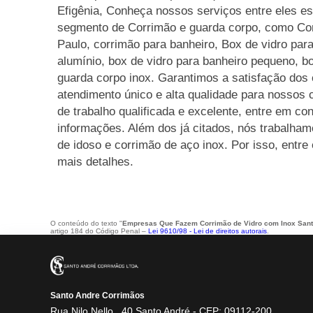
Efigênia, Conheça nossos serviços entre eles e
segmento de Corrimão e guarda corpo, como Co
Paulo, corrimão para banheiro, Box de vidro par
alumínio, box de vidro para banheiro pequeno, bo
guarda corpo inox. Garantimos a satisfação dos 
atendimento único e alta qualidade para nossos
de trabalho qualificada e excelente, entre em co
informações. Além dos já citados, nós trabalha
de idoso e corrimão de aço inox. Por isso, entr
mais detalhes.
O conteúdo do texto "
Empresas Que Fazem Corrimão de Vidro com Inox Sant
artigo 184 do Código Penal –
Lei 9610/98 - Lei de direitos autorais
.
Santo Andre Corrimãos
Rua Nilo Nello , 40 Santo André - CEP: 09112-200