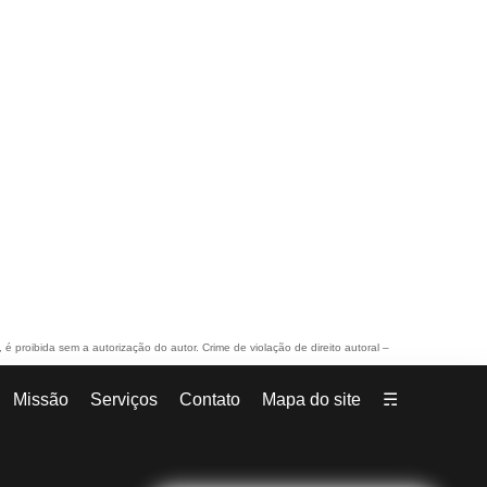
, é proibida sem a autorização do autor. Crime de violação de direito autoral –
Missão
Serviços
Contato
Mapa do site
☴