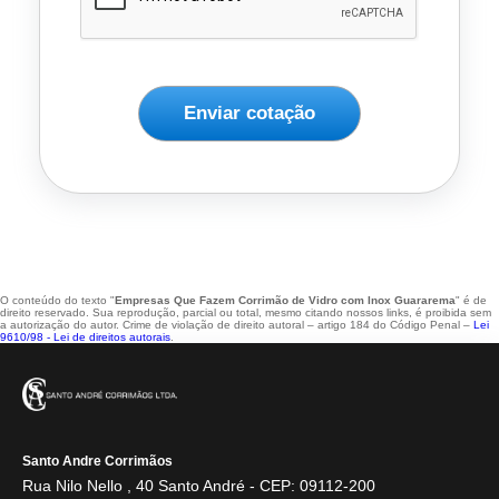
Enviar cotação
O conteúdo do texto "
Empresas Que Fazem Corrimão de Vidro com Inox Guararema
" é de
direito reservado. Sua reprodução, parcial ou total, mesmo citando nossos links, é proibida sem
a autorização do autor. Crime de violação de direito autoral – artigo 184 do Código Penal –
Lei
9610/98 - Lei de direitos autorais
.
Santo Andre Corrimãos
Rua Nilo Nello , 40 Santo André - CEP: 09112-200