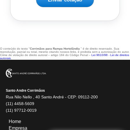
O conteúdo do texto "
Corrimãos para Rampa Hortolândia
" é de direito reservado. Sua
reprodução, parcial ou total, mesmo citando nossos links, é proibida sem a autorização do autor.
Crime de violação de direito autoral – artigo 184 do Código Penal –
Lei 9610/98 - Lei de direitos
autorais
.
Santo Andre Corrimãos
Rua Nilo Nello , 40 Santo André - CEP: 09112-200
(11) 4458-5609
(11) 97712-0019
Home
Empresa