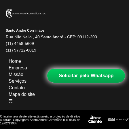
Santo Andre Corrimãos
Rua Nilo Nello , 40 Santo André - CEP: 09112-200
(11) 4458-5609
(11) 97712-0019
Home
Empresa
Missão
Solicitar pelo Whatsapp
Serviços
Contato
Mapa do site
☴
O inteiro teor deste site está sujeito à proteção de direitos
autorais. Copyright© Santo Andre Corrimãos (Lei 9610 de
19/02/1998)