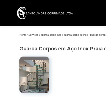
Home
Serviços
guarda corpo inox
guarda corpo de inox
guarda corpos
Guarda Corpos em Aço Inox Praia d