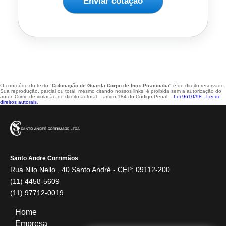
Enviar cotação
O conteúdo do texto "
Colocação de Guarda Corpo de Inox Piracicaba
" é de direito reservado.
Sua reprodução, parcial ou total, mesmo citando nossos links, é proibida sem a autorização do
autor. Crime de violação de direito autoral – artigo 184 do Código Penal –
Lei 9610/98 - Lei de
direitos autorais
.
Santo Andre Corrimãos
Rua Nilo Nello , 40 Santo André - CEP: 09112-200
(11) 4458-5609
(11) 97712-0019
Home
Empresa