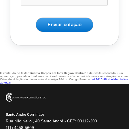
Enviar cotação
O conteúdo do texto "
Guarda Corpos em Inox Região Central
" é de direito reservado. Sua
reprodução, parcial ou total, mesmo citando nossos links, é proibida sem a autorização do autor.
Crime de violação de direito autoral – artigo 184 do Código Penal –
Lei 9610/98 - Lei de direitos
autorais
.
Santo Andre Corrimãos
Rua Nilo Nello , 40 Santo André - CEP: 09112-200
(11) 4458-5609