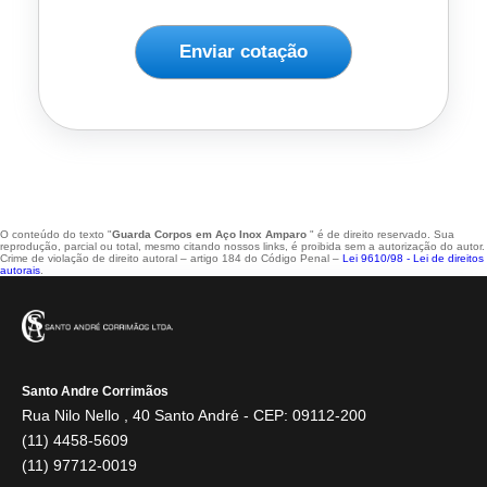
Enviar cotação
O conteúdo do texto "
Guarda Corpos em Aço Inox Amparo
" é de direito reservado. Sua
reprodução, parcial ou total, mesmo citando nossos links, é proibida sem a autorização do autor.
Crime de violação de direito autoral – artigo 184 do Código Penal –
Lei 9610/98 - Lei de direitos
autorais
.
Santo Andre Corrimãos
Rua Nilo Nello , 40 Santo André - CEP: 09112-200
(11) 4458-5609
(11) 97712-0019