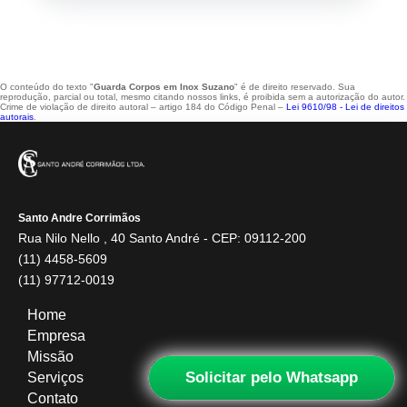
O conteúdo do texto "
Guarda Corpos em Inox Suzano
" é de direito reservado. Sua
reprodução, parcial ou total, mesmo citando nossos links, é proibida sem a autorização do autor.
Crime de violação de direito autoral – artigo 184 do Código Penal –
Lei 9610/98 - Lei de direitos
autorais
.
Santo Andre Corrimãos
Rua Nilo Nello , 40 Santo André - CEP: 09112-200
(11) 4458-5609
(11) 97712-0019
Home
Empresa
Missão
Solicitar pelo Whatsapp
Serviços
Contato