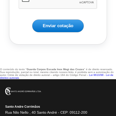
Enviar cotação
O conteúdo do texto "
Guarda Corpos Escada Inox Mogi das Cruzes
" é de direito reservado.
Sua reprodução, parcial ou total, mesmo citando nossos links, é proibida sem a autorização do
autor. Crime de violação de direito autoral – artigo 184 do Código Penal –
Lei 9610/98 - Lei de
direitos autorais
.
Santo Andre Corrimãos
Rua Nilo Nello , 40 Santo André - CEP: 09112-200