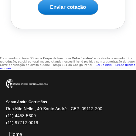
Enviar cotação
O conteúdo do texto "
Guarda Corpo de Inox com Vidro Jandira
" é de direito reservado. Sua
reprodução, parcial ou total, mesmo citando nossos links, é proibida sem a autorização do autor.
Crime de violação de direito autoral – artigo 184 do Código Penal –
Lei 9610/98 - Lei de direitos
autorais
.
Santo Andre Corrimãos
Rua Nilo Nello , 40 Santo André - CEP: 09112-200
(11) 4458-5609
(11) 97712-0019
Home