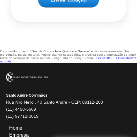
O conteúdo do texto "
Guarda Corpos Inox Quadrado Suzano
" é de direito reservado. Sua
reprodução, parcial ou total, mesmo citando nossos links, é proibida sem a autorização do autor.
Crime de violação de direito autoral – artigo 184 do Código Penal –
Lei 9610/98 - Lei de direitos
autorais
.
Santo Andre Corrimãos
Rua Nilo Nello , 40 Santo André - CEP: 09112-200
(11) 4458-5609
(11) 97712-0019
Home
Empresa