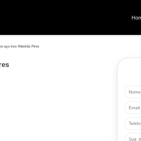
Ho
o aço inox Ribeirão Pires
res