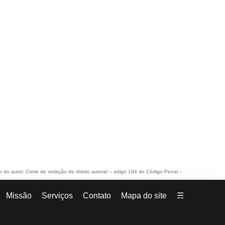
o do autor. Crime de violação de direito autoral – artigo 184 do Código Penal –
Missão
Serviços
Contato
Mapa do site
☴