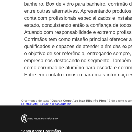
banheiro, Box de vidro para banheiro, corrimão d
entre outras alternativas. Apresentando produtos
conta com profissionais especializados e insta
estado, conquistando então a confiança de todos
Atuando com responsabilidade e extremo profiss
Corrimãos tem como missão principal oferecer ao
qualificados e capazes de atender além das expe
o objetivo de ser referência, entregando sempre,
empresa nos destacando no segmento. Também o
como corrimão de alumínio para escada e corrim
Entre em contato conosco para mais informaçõe
O conteúdo do texto "
Guarda Corpo Aço Inox Ribeirão Pires
" é de direito res
Lei 9610/98 - Lei de direitos autorais
.
Santo Andre Corrimãos